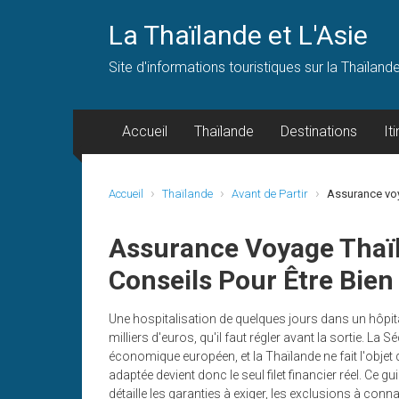
Skip
to
La Thaïlande et L'Asie
content
Site d'informations touristiques sur la Thaïland
Accueil
Thaïlande
Destinations
It
Accueil
Thaïlande
Avant de Partir
Assurance voy
Assurance Voyage Thaïl
Conseils Pour Être Bien
Une hospitalisation de quelques jours dans un hôpi
milliers d'euros, qu'il faut régler avant la sortie. La
économique européen, et la Thaïlande ne fait l'obje
adaptée devient donc le seul filet financier réel. 
détaille les garanties à exiger, les exclusions à conn