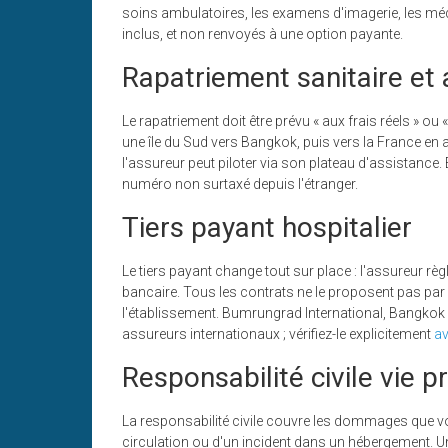
soins ambulatoires, les examens d'imagerie, les méd
inclus, et non renvoyés à une option payante.
Rapatriement sanitaire et
Le rapatriement doit être prévu « aux frais réels » o
une île du Sud vers Bangkok, puis vers la France en a
l'assureur peut piloter via son plateau d'assistance
numéro non surtaxé depuis l'étranger.
Tiers payant hospitalier
Le tiers payant change tout sur place : l'assureur règ
bancaire. Tous les contrats ne le proposent pas par d
l'établissement. Bumrungrad International, Bangkok H
assureurs internationaux ; vérifiez-le explicitement
av
Responsabilité civile vie p
La responsabilité civile couvre les dommages que vo
circulation ou d'un incident dans un hébergement. U