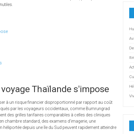
utiles.
Hu
pose
Av
De
Iti
rs
Act
Cu
 voyage Thaïlande s'impose
Hé
Vi
er à un risque financier disproportionné par rapport au coût
pratiqués par les voyageurs occidentaux, comme Bumrungrad
ent des grilles tarifaires comparables à celles des cliniques
 en chambre standard, des examens d'imagerie, une
n héliportée depuis une île du Sud peuvent rapidement atteindre