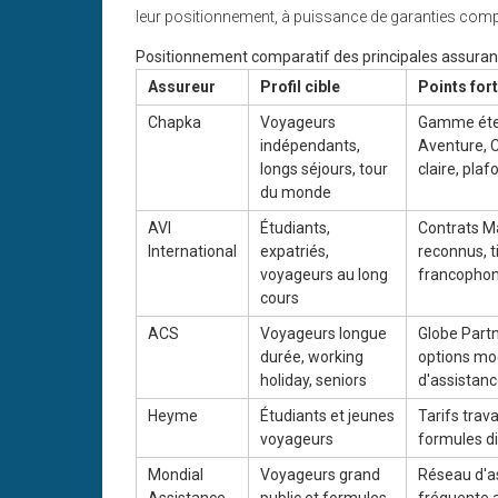
leur positionnement, à puissance de garanties comp
Positionnement comparatif des principales assura
Assureur
Profil cible
Points for
Chapka
Voyageurs
Gamme éten
indépendants,
Aventure, 
longs séjours, tour
claire, pla
du monde
AVI
Étudiants,
Contrats M
International
expatriés,
reconnus, t
voyageurs au long
francopho
cours
ACS
Voyageurs longue
Globe Partne
durée, working
options mo
holiday, seniors
d'assistan
Heyme
Étudiants et jeunes
Tarifs trava
voyageurs
formules di
Mondial
Voyageurs grand
Réseau d'as