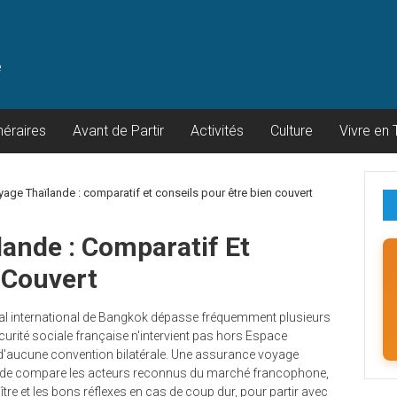
e
inéraires
Avant de Partir
Activités
Culture
Vivre en 
age Thaïlande : comparatif et conseils pour être bien couvert
ande : Comparatif Et
 Couvert
tal international de Bangkok dépasse fréquemment plusieurs
 Sécurité sociale française n'intervient pas hors Espace
t d'aucune convention bilatérale. Une assurance voyage
Ce guide compare les acteurs reconnus du marché francophone,
aître et les bons réflexes en cas de coup dur, pour partir avec