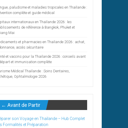
ngue, paludisme et maladies tropicales en Thaïlande :
évention complète et guide médical
pitaux internationaux en Thaïlande 2026 : les
ablissements de référence à Bangkok, Phuket et
iang Mai
dicaments et pharmacies en Thaïlande 2026 : achat,
donnance, accès sécuritaire
nté et vaccins pour la Thaïlande 2026 : conseils avant
 départ et immunisation complète
urisme Médical Thaïlande : Soins Dentaires,
thétique, Ophtalmologie 2026
← Avant de Partir
éparer son Voyage en Thaïlande – Hub Complet
s Formalités et Préparation