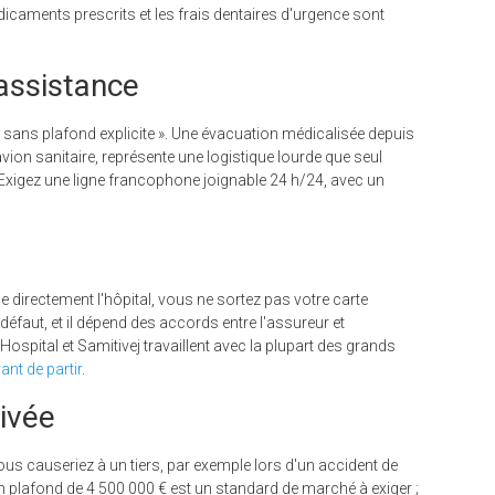
icaments prescrits et les frais dentaires d'urgence sont
 assistance
u « sans plafond explicite ». Une évacuation médicalisée depuis
vion sanitaire, représente une logistique lourde que seul
. Exigez une ligne francophone joignable 24 h/24, avec un
le directement l'hôpital, vous ne sortez pas votre carte
éfaut, et il dépend des accords entre l'assureur et
ospital et Samitivej travaillent avec la plupart des grands
ant de partir
.
rivée
us causeriez à un tiers, par exemple lors d'un accident de
n plafond de 4 500 000 € est un standard de marché à exiger ;