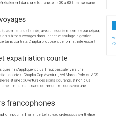
nt généralement dans une fourchette de 30 à 80 € par semaine
ivoyages
déplacements de l'année, avec une durée maximale par séjour,
dès deux à trois voyages dans l'année et soulage la gestion
Vo
t certains contrats Chapka proposent ce format, intéressant
vo
t expatriation courte
siques ne s'appliquent plus. Il faut basculer vers une
iation courte » : Chapka Cap Aventure, AVI Marco Polo ou ACS
 élevés et une couverture des soins courants, et non plus
iquement, mais reste sans commune mesure avec une
rs francophones
ophone pour la Thaïlande. Le tableau ci-dessous synthétise