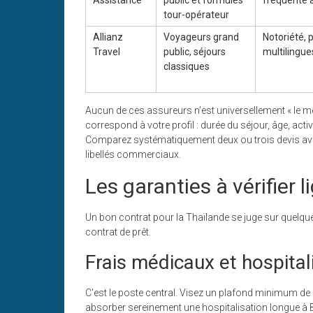
Assistance
public et formules
fréquente 
tour-opérateur
Allianz
Voyageurs grand
Notoriété, 
Travel
public, séjours
multilingue
classiques
Aucun de ces assureurs n'est universellement « le meil
correspond à votre profil : durée du séjour, âge, acti
Comparez systématiquement deux ou trois devis avant
libellés commerciaux.
Les garanties à vérifier l
Un bon contrat pour la Thaïlande se juge sur quelqu
contrat de prêt.
Frais médicaux et hospital
C'est le poste central. Visez un plafond minimum de
absorber sereinement une hospitalisation longue à B