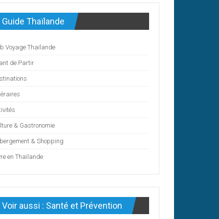
Guide Thaïlande
b Voyage Thaïlande
ant de Partir
stinations
néraires
ivités
lture & Gastronomie
bergement & Shopping
vre en Thaïlande
Voir aussi : Santé et Prévention