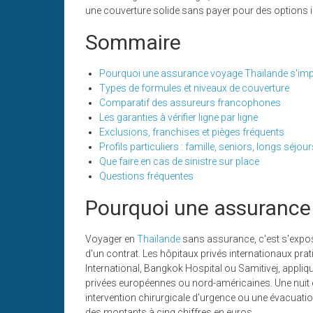
une couverture solide sans payer pour des options in
Sommaire
Pourquoi une assurance voyage Thaïlande s'im
Types de formules et niveaux de couverture
Comparatif des assureurs francophones
Les garanties à vérifier ligne par ligne
Exclusions, franchises et pièges fréquents
Profils particuliers : famille, seniors, longs séjou
Que faire en cas de sinistre sur place
Questions fréquentes
Pourquoi une assurance
Voyager en
Thaïlande
sans assurance, c'est s'expos
d'un contrat. Les hôpitaux privés internationaux 
International, Bangkok Hospital ou Samitivej, appliqu
privées européennes ou nord-américaines. Une nuit
intervention chirurgicale d'urgence ou une évacuatio
des montants à cinq chiffres en euros.