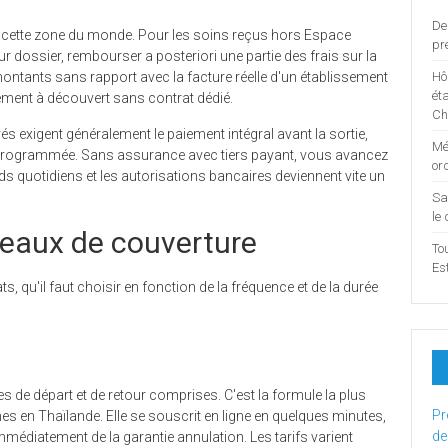
De
s cette zone du monde. Pour les soins reçus hors Espace
pr
 dossier, rembourser a posteriori une partie des frais sur la
 montants sans rapport avec la facture réelle d'un établissement
Hô
ét
lement à découvert sans contrat dédié.
Ch
vés exigent généralement le paiement intégral avant la sortie,
Mé
 programmée. Sans assurance avec tiers payant, vous avancez
or
ds quotidiens et les autorisations bancaires deviennent vite un
Sa
le
veaux de couverture
To
Es
, qu'il faut choisir en fonction de la fréquence et de la durée
 de départ et de retour comprises. C'est la formule la plus
Pr
s en Thaïlande. Elle se souscrit en ligne en quelques minutes,
de
immédiatement de la garantie annulation. Les tarifs varient