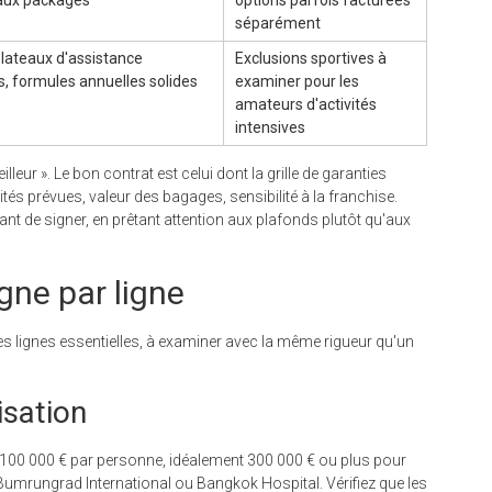
aux packages
options parfois facturées
séparément
plateaux d'assistance
Exclusions sportives à
s, formules annuelles solides
examiner pour les
amateurs d'activités
intensives
leur ». Le bon contrat est celui dont la grille de garanties
vités prévues, valeur des bagages, sensibilité à la franchise.
 de signer, en prêtant attention aux plafonds plutôt qu'aux
igne par ligne
es lignes essentielles, à examiner avec la même rigueur qu'un
isation
 100 000 € par personne, idéalement 300 000 € ou plus pour
umrungrad International ou Bangkok Hospital. Vérifiez que les