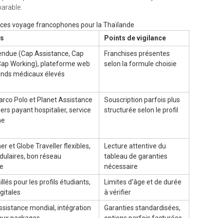
arable.
nces voyage francophones pour la Thaïlande
ts
Points de vigilance
due (Cap Assistance, Cap
Franchises présentes
Cap Working), plateforme web
selon la formule choisie
fonds médicaux élevés
arco Polo et Planet Assistance
Souscription parfois plus
iers payant hospitalier, service
structurée selon le profil
ne
r et Globe Traveller flexibles,
Lecture attentive du
dulaires, bon réseau
tableau de garanties
ce
nécessaire
illés pour les profils étudiants,
Limites d'âge et de durée
gitales
à vérifier
sistance mondial, intégration
Garanties standardisées,