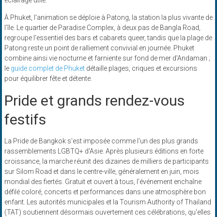
éclairage utile.
À Phuket, l'animation se déploie à Patong, la station la plus vivante de
l'île. Le quartier de Paradise Complex, à deux pas de Bangla Road,
regroupe l'essentiel des bars et cabarets queer, tandis que la plage de
Patong reste un point de ralliement convivial en journée. Phuket
combine ainsi vie nocturne et farniente sur fond de mer d'Andaman ;
le
guide complet de Phuket
détaille plages, criques et excursions
pour équilibrer fête et détente.
Pride et grands rendez-vous
festifs
La Pride de Bangkok s'est imposée comme l'un des plus grands
rassemblements LGBTQ+ d'Asie. Après plusieurs éditions en forte
croissance, la marche réunit des dizaines de milliers de participants
sur Silom Road et dans le centre-ville, généralement en juin, mois
mondial des fiertés. Gratuit et ouvert à tous, l'événement enchaîne
défilé coloré, concerts et performances dans une atmosphère bon
enfant. Les autorités municipales et la Tourism Authority of Thailand
(TAT) soutiennent désormais ouvertement ces célébrations, qu'elles