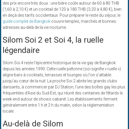
des prix encore très doux : une bière coûte autour de 60 à 80 THB
(1,60 à 2,10 €) et un cocktail de 120 à 180 THB (3,20 à 4,80 €), bien
en deçà des tarifs occidentaux. Pour préparer le reste du séjour, le
guide complet de Bangkok
couvre temples, marchés et bonnes
adresses au-delà de la vie nocturne.
Silom Soi 2 et Soi 4, la ruelle
légendaire
Silom Soi 4 reste l'épicentre historique de la vie gay de Bangkok
depuis les années 1990. Cette ruelle piétonne (soi signifie « ruelle »)
aligne bars à cocktails, terrasses et lounges où l'on s'attable
jusqu'au cœur de la nuit. La proche Soi 2 abrite les grands clubs
dansants, à commencer par DJ Station, l'une des boîtes gay les plus
fréquentées d'Asie du Sud-Est, qui réunit des centaines de fêtards le
week-end autour de shows cabaret. Les établissements ferment
généralement entre 1 h et 2 h du matin, selon la réglementation
locale.
Au-delà de Silom