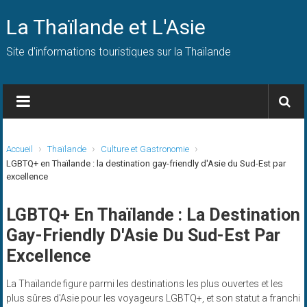
Skip
to
La Thaïlande et L'Asie
content
Site d'informations touristiques sur la Thaïlande
Accueil
Thaïlande
Culture et Gastronomie
LGBTQ+ en Thaïlande : la destination gay-friendly d'Asie du Sud-Est par
excellence
LGBTQ+ En Thaïlande : La Destination
Gay-Friendly D'Asie Du Sud-Est Par
Excellence
La Thaïlande figure parmi les destinations les plus ouvertes et les
plus sûres d'Asie pour les voyageurs LGBTQ+, et son statut a franchi