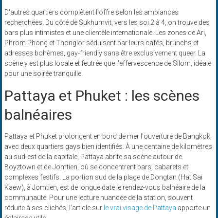
D'autres quartiers complètent l'offre selon les ambiances
recherchées. Du côté de Sukhumvit, vers les soi 2 à 4, on trouve des
bars plus intimistes et une clientèle internationale. Les zones de Ari,
Phrom Phong et Thonglor séduisent par leurs cafés, brunchs et
adresses bohèmes, gay-friendly sans être exclusivement queer. La
scène y est plus locale et feutrée que l'effervescence de Silom, idéale
pour une soirée tranquille.
Pattaya et Phuket : les scènes
balnéaires
Pattaya et Phuket prolongent en bord de mer l'ouverture de Bangkok,
avec deux quartiers gays bien identifiés. À une centaine de kilomètres
au sud-est de la capitale, Pattaya abrite sa scène autour de
Boyztown et de Jomtien, où se concentrent bars, cabarets et
complexes festifs. La portion sud de la plage de Dongtan (Hat Sai
Kaew), à Jomtien, est de longue date le rendez-vous balnéaire de la
communauté. Pour une lecture nuancée de la station, souvent
réduite à ses clichés, l'article sur
le vrai visage de Pattaya
apporte un