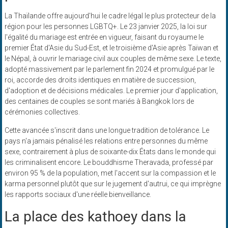
La Thaïlande offre aujourd'hui le cadre légal le plus protecteur de la
région pour les personnes LGBTQ+. Le 23 janvier 2025, la loi sur
l'égalité du mariage est entrée en vigueur, faisant du royaume le
premier État d'Asie du Sud-Est, et le troisième d'Asie après Taïwan et
le Népal, à ouvrir le mariage civil aux couples de même sexe. Le texte,
adopté massivement par le parlement fin 2024 et promulgué par le
roi, accorde des droits identiques en matière de succession,
d'adoption et de décisions médicales. Le premier jour d'application,
des centaines de couples se sont mariés à Bangkok lors de
cérémonies collectives.
Cette avancée s'inscrit dans une longue tradition de tolérance. Le
pays n'a jamais pénalisé les relations entre personnes du même
sexe, contrairement à plus de soixante-dix États dans le monde qui
les criminalisent encore. Le bouddhisme Theravada, professé par
environ 95 % de la population, met l'accent sur la compassion et le
karma personnel plutôt que sur le jugement d'autrui, ce qui imprègne
les rapports sociaux d'une réelle bienveillance.
La place des kathoey dans la