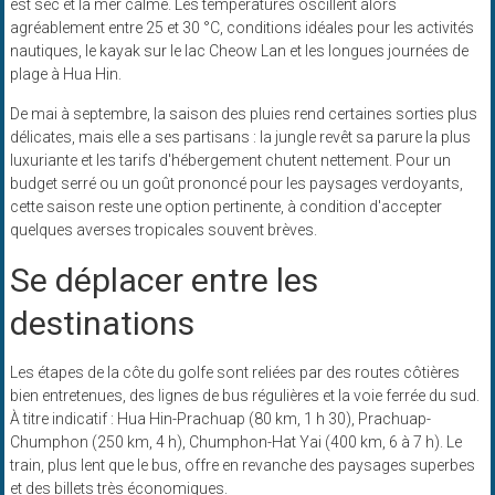
est sec et la mer calme. Les températures oscillent alors
agréablement entre 25 et 30 °C, conditions idéales pour les activités
nautiques, le kayak sur le lac Cheow Lan et les longues journées de
plage à Hua Hin.
De mai à septembre, la saison des pluies rend certaines sorties plus
délicates, mais elle a ses partisans : la jungle revêt sa parure la plus
luxuriante et les tarifs d'hébergement chutent nettement. Pour un
budget serré ou un goût prononcé pour les paysages verdoyants,
cette saison reste une option pertinente, à condition d'accepter
quelques averses tropicales souvent brèves.
Se déplacer entre les
destinations
Les étapes de la côte du golfe sont reliées par des routes côtières
bien entretenues, des lignes de bus régulières et la voie ferrée du sud.
À titre indicatif : Hua Hin-Prachuap (80 km, 1 h 30), Prachuap-
Chumphon (250 km, 4 h), Chumphon-Hat Yai (400 km, 6 à 7 h). Le
train, plus lent que le bus, offre en revanche des paysages superbes
et des billets très économiques.