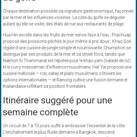
Chaque destination possède sa signature gastronomique, façonnée
par la mer et les influences voisines. La côte du golfe se déguste
autant qu'elle se visite, des étals de rue aux restaurants de plage.
Hua Hin excelle dans les fruits de mer servis face à l'eau ; Prachuap
propose des poissons pêchés le jour même à prix doux ; Khao Sok
régale d'une cuisine de jungle simple et nourrissante. Chumphon se
distingue par ses produits de la mer et sa street food, tandis que
Nakhon Si Thammarat est réputée pour le khao yam (salade de riz)
et le curry massaman d'influence musulmane. Hat Yai propose une
cuisine métissée — roti, satay et plats musulmans côtoient les
options internationales — et Ranong cultive une fusion birmane et
thaïlandaise reflétant sa position frontalière.
Itinéraire suggéré pour une
semaine complète
Un circuit de 7 à 10 jours suffit à embrasser l'essentiel de la côte.
L'enchaînement le plus fluide démarre à Bangkok, descend