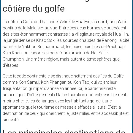
côtière du golfe
La côte du Golfe de Thaïlande s'étire de Hua Hin, au nord, jusqu'aux
confins de la Malaisie, au sud. Entre ces deux bornes se succèdent
des sites étonnamment contrastés : la villégiature royale de Hua Hin,
la jungle dense de Khao Sok, les sources chaudes de Ranong, la cité
sacrée de Nakhon Si Thammarat, les baies paisibles de Prachuap
Khiri Khan, ou encore les carrefours urbains de Hat Yai et
Chumphon. Une même région, mais autant d'atmosphères que
d'étapes.
Cette façade continentale se distingue nettement des îles du Golfe
comme Koh Samui, Koh Phangan ou Koh Tao, qui voient leur
fréquentation grimper d'année en année. Ici, le caractère reste
authentique : l'hébergement et la restauration coûtent sensiblement
moins cher, et les échanges avec les habitants gardent une
spontanéité que le tourisme de masse a effacée ailleurs. C'est la
destination de ceux qui cherchent le juste milieu entre accessibilité et
sincérité.