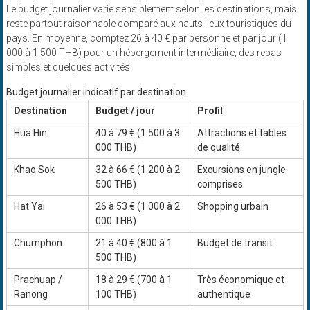
Le budget journalier varie sensiblement selon les destinations, mais
reste partout raisonnable comparé aux hauts lieux touristiques du
pays. En moyenne, comptez 26 à 40 € par personne et par jour (1
000 à 1 500 THB) pour un hébergement intermédiaire, des repas
simples et quelques activités.
Budget journalier indicatif par destination
Destination
Budget / jour
Profil
Hua Hin
40 à 79 € (1 500 à 3
Attractions et tables
000 THB)
de qualité
Khao Sok
32 à 66 € (1 200 à 2
Excursions en jungle
500 THB)
comprises
Hat Yai
26 à 53 € (1 000 à 2
Shopping urbain
000 THB)
Chumphon
21 à 40 € (800 à 1
Budget de transit
500 THB)
Prachuap /
18 à 29 € (700 à 1
Très économique et
Ranong
100 THB)
authentique