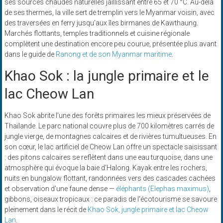
ses sources chaudes naturelles jaillissant entre 65 et 70 °C. Au-delà
de ses thermes, la ville sert de tremplin vers le Myanmar voisin, avec
des traversées en ferry jusqu'aux îles birmanes de Kawthaung.
Marchés flottants, temples traditionnels et cuisine régionale
complètent une destination encore peu courue, présentée plus avant
dans le guide de
Ranong et de son Myanmar maritime
.
Khao Sok : la jungle primaire et le
lac Cheow Lan
Khao Sok abrite l'une des forêts primaires les mieux préservées de
Thaïlande. Le parc national couvre plus de 700 kilomètres carrés de
jungle vierge, de montagnes calcaires et de rivières tumultueuses. En
son cœur, le lac artificiel de Cheow Lan offre un spectacle saisissant
: des pitons calcaires se reflètent dans une eau turquoise, dans une
atmosphère qui évoque la baie d'Halong. Kayak entre les rochers,
nuits en bungalow flottant, randonnées vers des cascades cachées
et observation d'une faune dense —
éléphants (Elephas maximus)
,
gibbons, oiseaux tropicaux : ce paradis de l'écotourisme se savoure
pleinement dans le récit de
Khao Sok, jungle primaire et lac Cheow
Lan
.