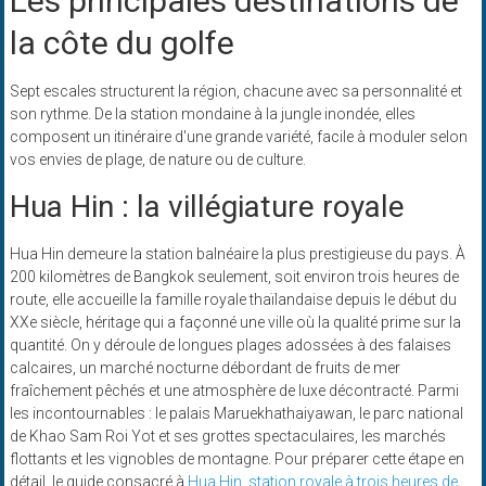
Les principales destinations de
la côte du golfe
Sept escales structurent la région, chacune avec sa personnalité et
son rythme. De la station mondaine à la jungle inondée, elles
composent un itinéraire d'une grande variété, facile à moduler selon
vos envies de plage, de nature ou de culture.
Hua Hin : la villégiature royale
Hua Hin demeure la station balnéaire la plus prestigieuse du pays. À
200 kilomètres de Bangkok seulement, soit environ trois heures de
route, elle accueille la famille royale thaïlandaise depuis le début du
XXe siècle, héritage qui a façonné une ville où la qualité prime sur la
quantité. On y déroule de longues plages adossées à des falaises
calcaires, un marché nocturne débordant de fruits de mer
fraîchement pêchés et une atmosphère de luxe décontracté. Parmi
les incontournables : le palais Maruekhathaiyawan, le parc national
de Khao Sam Roi Yot et ses grottes spectaculaires, les marchés
flottants et les vignobles de montagne. Pour préparer cette étape en
détail, le guide consacré à
Hua Hin, station royale à trois heures de