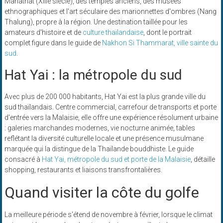
Mahathat (XIIIe siècle), des temples anciens, des musées
ethnographiques et l'art séculaire des marionnettes d'ombres (Nang
Thalung), propre à la région. Une destination taillée pour les
amateurs d'histoire et de
culture thaïlandaise
, dont le portrait
complet figure dans le guide de
Nakhon Si Thammarat, ville sainte du
sud
.
Hat Yai : la métropole du sud
Avec plus de 200 000 habitants, Hat Yai est la plus grande ville du
sud thaïlandais. Centre commercial, carrefour de transports et porte
d'entrée vers la Malaisie, elle offre une expérience résolument urbaine
: galeries marchandes modernes, vie nocturne animée, tables
reflétant la diversité culturelle locale et une présence musulmane
marquée qui la distingue de la Thaïlande bouddhiste. Le guide
consacré à
Hat Yai, métropole du sud et porte de la Malaisie
, détaille
shopping, restaurants et liaisons transfrontalières.
Quand visiter la côte du golfe
La meilleure période s'étend de novembre à février, lorsque le climat