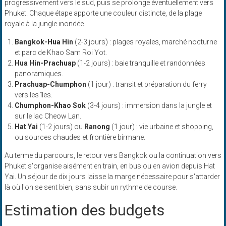
progressivement vers le sud, puis se prolonge éventuellement vers
Phuket. Chaque étape apporte une couleur distincte, de la plage
royale à la jungle inondée.
Bangkok-Hua Hin
(2-3 jours) : plages royales, marché nocturne
et parc de Khao Sam Roi Yot.
Hua Hin-Prachuap
(1-2 jours) : baie tranquille et randonnées
panoramiques.
Prachuap-Chumphon
(1 jour) : transit et préparation du ferry
vers les îles.
Chumphon-Khao Sok
(3-4 jours) : immersion dans la jungle et
sur le lac Cheow Lan.
Hat Yai
(1-2 jours) ou
Ranong
(1 jour) : vie urbaine et shopping,
ou sources chaudes et frontière birmane.
Au terme du parcours, le retour vers Bangkok ou la continuation vers
Phuket s'organise aisément en train, en bus ou en avion depuis Hat
Yai. Un séjour de dix jours laisse la marge nécessaire pour s'attarder
là où l'on se sent bien, sans subir un rythme de course.
Estimation des budgets